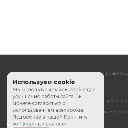
© 2026, ЛОФТ Министерство. Все права за
Используем cookie
ООО «Калина»
Мы используем файлы cookie для
ИНН 7710911628
ОГРН 1127746323011
улучшения работы сайта. Вы
125009, г. Москва, пер. Столешников, д. 6, стр. 3
можете согласиться с
использованием всех cookie.
Информация на сайте носит ознакомительн
Гражданского кодекса РФ
Подробнее в нашей
Политике
Политика конфиденциальности
конфиденциальности
.