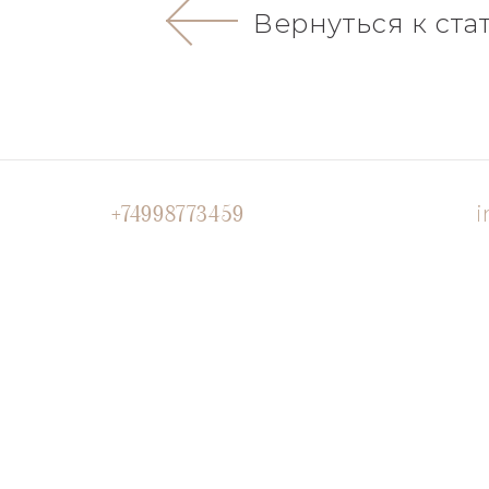
Вернуться к ста
i
+74998773459