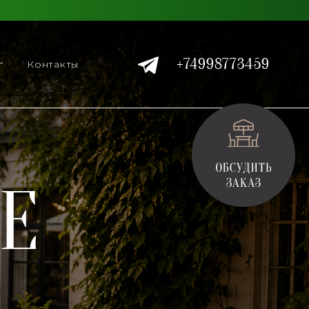
+74998773459
г
Контакты
Е