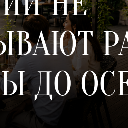
ИИ НЕ
ЫВАЮТ Р
Ы ДО ОС