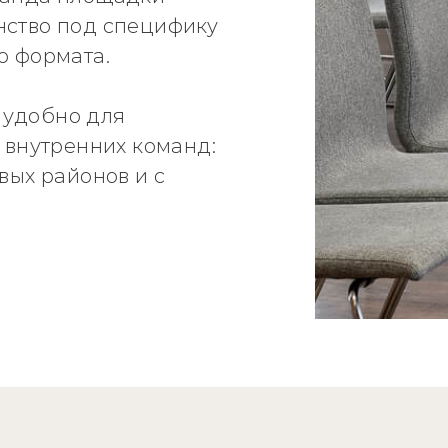
нство под специфику
о формата.
 удобно для
и внутренних команд:
вых районов и с