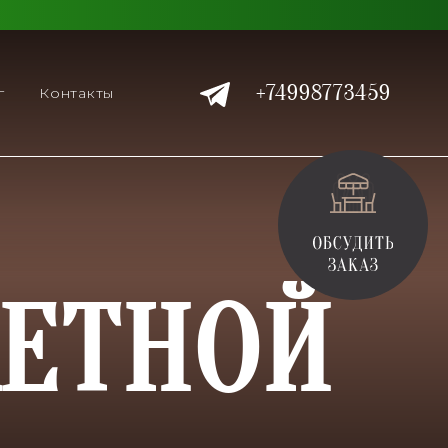
+74998773459
г
Контакты
ЕТНОЙ