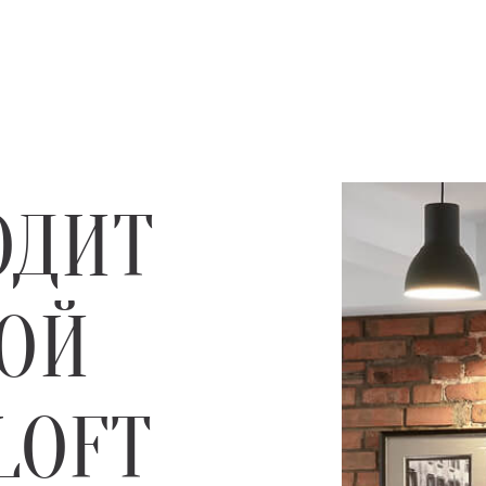
ОДИТ
ОЙ
LOFT