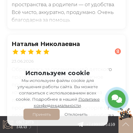
пространства, а родители — от удобства.
Всё чисто, аккуратно, продумано. Очень
благодарна за помощь.
Наталья Николаевна
23.06.2026
Обращалась за организацией детского
Используем cookie
праздника. Важно было безопасное
Мы используем файлы cookie для
пространство и возможность всё
улучшения работы сайта. Вы можете
контролировать. Менеджер Галина
согласиться с использованием всех
cookie. Подробнее в нашей
Политике
подробно всё объяснила, помогла с
конфиденциальности
.
программой. Дети были в восторге от
Принять
Отклонить
пространства, а родители — от удобства.
ОБСУДИТЬ
Всё чисто, аккуратно, продумано. Очень
+74998773459
ЗАКАЗ
благодарна за помощь.