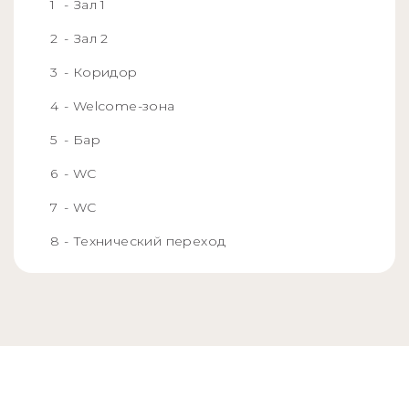
- Зал 1
- Зал 2
- Коридор
- Welcome-зона
- Бар
- WC
- WC
- Технический переход