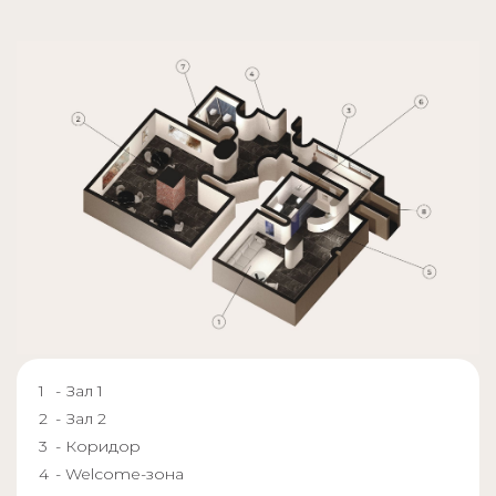
- Зал 1
- Зал 2
- Коридор
- Welcome-зона