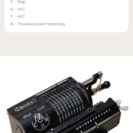
- Бар
- WC
- WC
- Технический переход