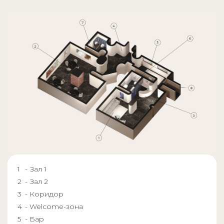
- Зал 1
- Зал 2
- Коридор
- Welcome-зона
- Бар