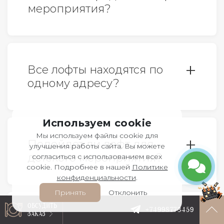
мероприятия?
дополнительной оплаты.
Да, это возможно и на самом
мероприятии.
Все лофты находятся по
одному адресу?
Все верно. У нас 6 лофтов, все
Используем cookie
расположены по адресу: г.Москва,
Мы используем файлы cookie для
Подойдет ли лофт для
ул.Столешников переулок, дом 6,
улучшения работы сайта. Вы можете
детского мероприятия?
согласиться с использованием всех
строение 3. Ближайшие станции
cookie. Подробнее в нашей
Политике
метро: Охотный ряд, Театральная и
конфиденциальности
.
Да, конечно. Детские дни
Пушкинская. Изолированные
Принять
Отклонить
рождения, один из самых
входные группы.
ОБСУДИТЬ
+74998773459
ЗАКАЗ
У вас есть уличная
популярных форматов в наших