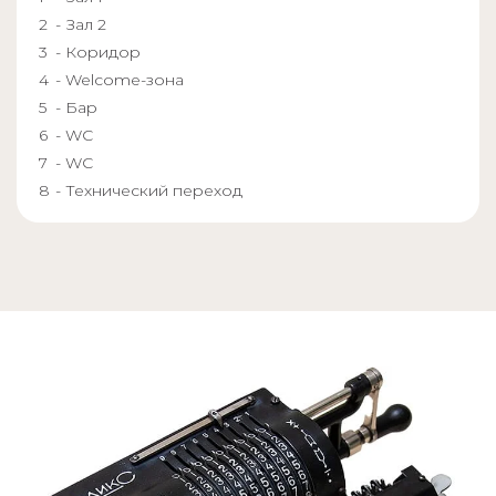
- Зал 2
- Коридор
- Welcome-зона
- Бар
- WC
- WC
- Технический переход