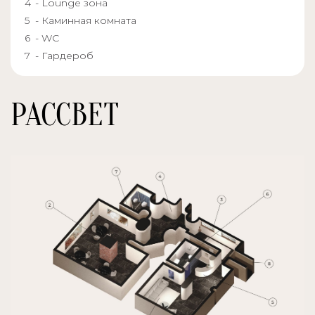
- Lounge зона
- Каминная комната
- WC
- Гардероб
РАССВЕТ