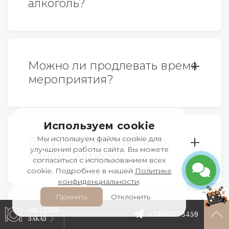
алкоголь?
Да, можно. Пробковый сбор
отсутствует. Мы охладим напитки и
Можно ли продлевать время
предоставим посуду для них без
мероприятия?
дополнительной оплаты.
Да, это возможно и на самом
Используем cookie
мероприятии.
Мы используем файлы cookie для
Все лофты находятся по
улучшения работы сайта. Вы можете
одному адресу?
согласиться с использованием всех
cookie. Подробнее в нашей
Политике
конфиденциальности
.
Все верно. У нас 6 лофтов, все
Принять
Отклонить
расположены по адресу: г.Москва,
ОБСУДИТЬ
+74998773459
Подойдет ли лофт для
ЗАКАЗ
ул.Столешников переулок, дом 6,