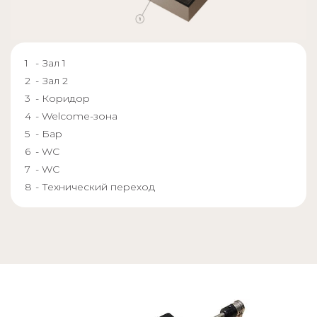
- Зал 1
- Зал 2
- Коридор
- Welcome-зона
- Бар
- WC
- WC
- Технический переход