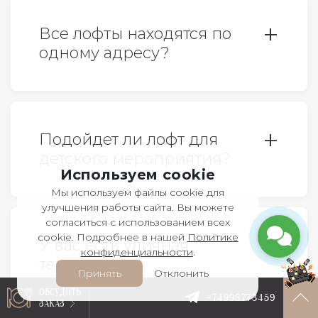
мероприятии.
Все лофты находятся по
одному адресу?
Все верно. У нас 6 лофтов, все
расположены по адресу: г.Москва,
Подойдет ли лофт для
ул.Столешников переулок, дом 6,
детского мероприятия?
строение 3. Ближайшие станции
Используем cookie
метро: Охотный ряд, Театральная и
Мы используем файлы cookie для
Да, конечно. Детские дни
Пушкинская. Изолированные
улучшения работы сайта. Вы можете
согласиться с использованием всех
рождения, один из самых
входные группы.
cookie. Подробнее в нашей
Политике
У вас есть уличная
популярных форматов в наших
конфиденциальности
.
территория?
стенах. Менеджеры с
Принять
Отклонить
удовольствием поделятся с вами
ОБСУДИТЬ
+74998773459
ЗАКАЗ
Да, у нас есть двор, который легко
кейсами.