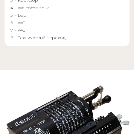
- Коридор
- Welcome-зона
- Бар
- WC
- WC
- Технический переход