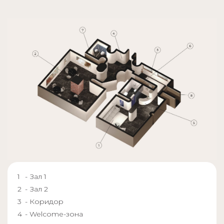
- Зал 1
- Зал 2
- Коридор
- Welcome-зона