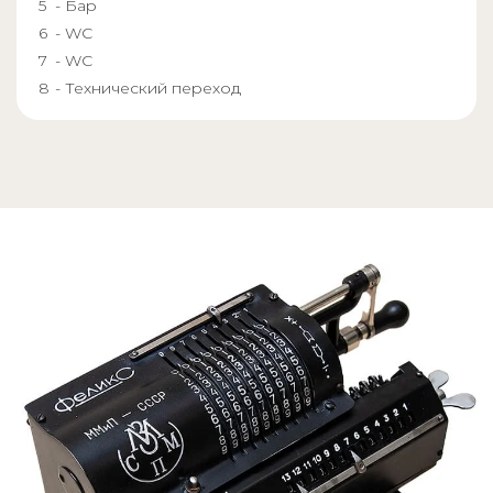
- Бар
- WC
- WC
- Технический переход