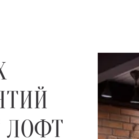
Х
ЯТИЙ
 ЛОФТ