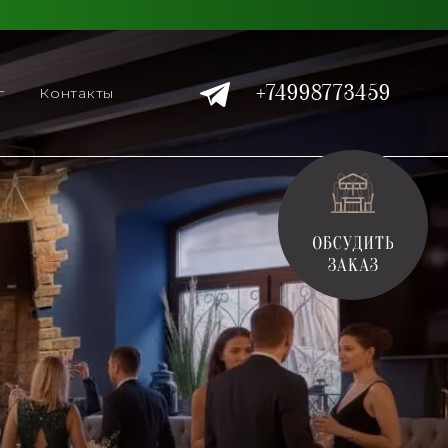
+74998773459
г
Контакты