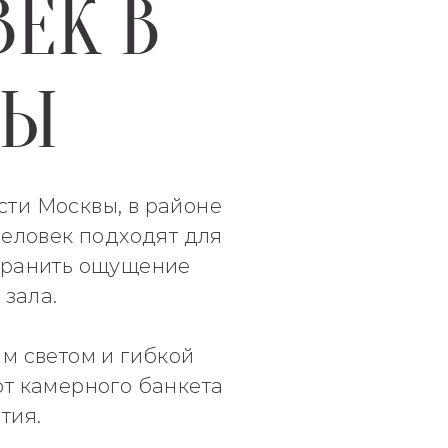
ВЕК В
ВЫ
сти Москвы, в районе
человек подходят для
охранить ощущение
 зала.
м светом и гибкой
от камерного банкета
тия.