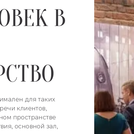
ОВЕК В
РСТВО
имален для таких
тречи клиентов,
дном пространстве
вия, основной зал,