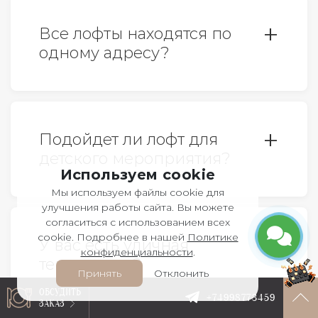
мероприятии.
Все лофты находятся по
одному адресу?
Все верно. У нас 6 лофтов, все
расположены по адресу: г.Москва,
Подойдет ли лофт для
ул.Столешников переулок, дом 6,
детского мероприятия?
строение 3. Ближайшие станции
Используем cookie
метро: Охотный ряд, Театральная и
Мы используем файлы cookie для
Да, конечно. Детские дни
Пушкинская. Изолированные
улучшения работы сайта. Вы можете
согласиться с использованием всех
рождения, один из самых
входные группы.
cookie. Подробнее в нашей
Политике
У вас есть уличная
популярных форматов в наших
конфиденциальности
.
территория?
стенах. Менеджеры с
Принять
Отклонить
удовольствием поделятся с вами
ОБСУДИТЬ
+74998773459
ЗАКАЗ
Да, у нас есть двор, который легко
кейсами.