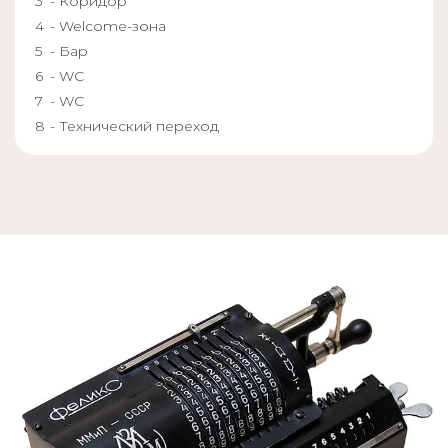
- Коридор
- Welcome-зона
- Бар
- WC
- WC
- Технический переход