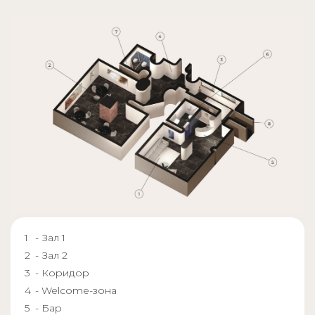
- Зал 1
- Зал 2
- Коридор
- Welcome-зона
- Бар