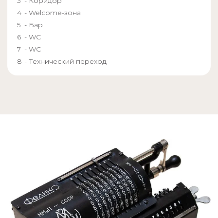
- Коридор
- Welcome-зона
- Бар
- WC
- WC
- Технический переход