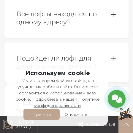
мероприятии.
Все лофты находятся по
одному адресу?
Все верно. У нас 6 лофтов, все
расположены по адресу: г.Москва,
Подойдет ли лофт для
ул.Столешников переулок, дом 6,
детского мероприятия?
строение 3. Ближайшие станции
Используем cookie
метро: Охотный ряд, Театральная и
Мы используем файлы cookie для
Да, конечно. Детские дни
Пушкинская. Изолированные
улучшения работы сайта. Вы можете
согласиться с использованием всех
рождения, один из самых
входные группы.
cookie. Подробнее в нашей
Политике
У вас есть уличная
популярных форматов в наших
конфиденциальности
.
территория?
стенах. Менеджеры с
Принять
Отклонить
удовольствием поделятся с вами
ОБСУДИТЬ
+74998773459
ЗАКАЗ
Да, у нас есть двор, который легко
кейсами.