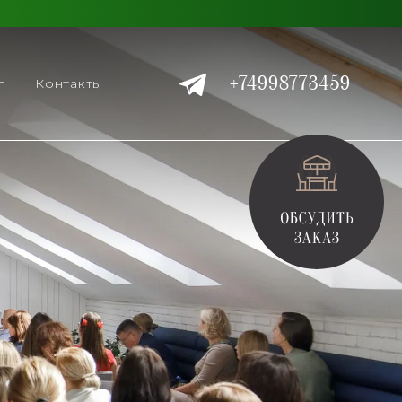
+74998773459
г
Контакты