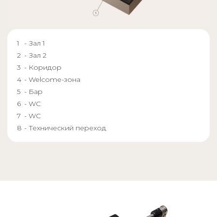
- Зал 1
- Зал 2
- Коридор
- Welcome-зона
- Бар
- WC
- WC
- Технический переход