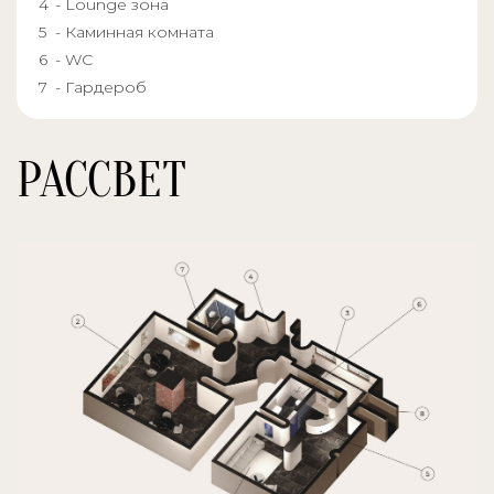
- Lounge зона
- Каминная комната
- WC
- Гардероб
РАССВЕТ