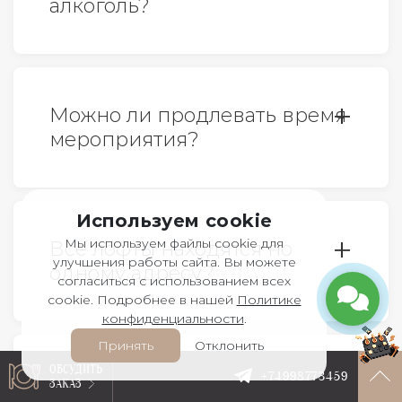
алкоголь?
Да, можно. Пробковый сбор
отсутствует. Мы охладим напитки и
Можно ли продлевать время
предоставим посуду для них без
мероприятия?
дополнительной оплаты.
Да, это возможно и на самом
Используем cookie
мероприятии.
Мы используем файлы cookie для
Все лофты находятся по
улучшения работы сайта. Вы можете
одному адресу?
согласиться с использованием всех
cookie. Подробнее в нашей
Политике
конфиденциальности
.
Все верно. У нас 6 лофтов, все
Принять
Отклонить
расположены по адресу: г.Москва,
ОБСУДИТЬ
+74998773459
Подойдет ли лофт для
ЗАКАЗ
ул.Столешников переулок, дом 6,