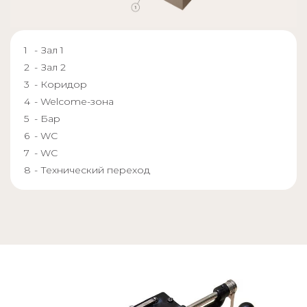
- Зал 1
- Зал 2
- Коридор
- Welcome-зона
- Бар
- WC
- WC
- Технический переход