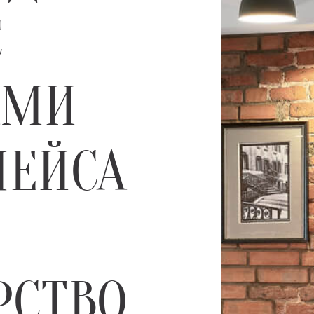
С
АМИ
ЛЕЙСА
РСТВО