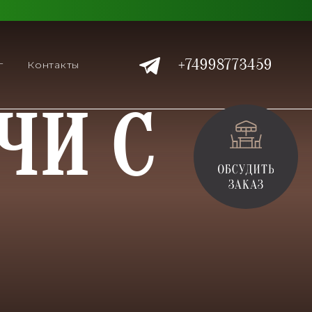
+74998773459
г
Контакты
ЧИ С