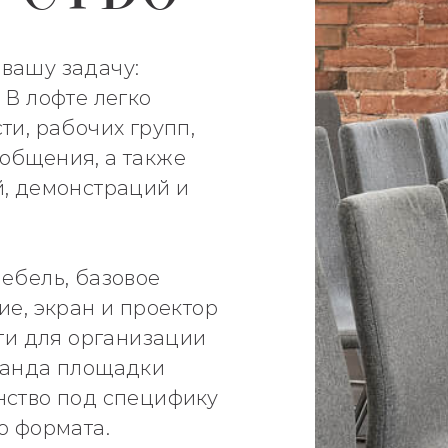
вашу задачу:
 В лофте легко
ти, рабочих групп,
общения, а также
й, демонстраций и
ебель, базовое
ие, экран и проектор
сти для организации
манда площадки
нство под специфику
о формата.