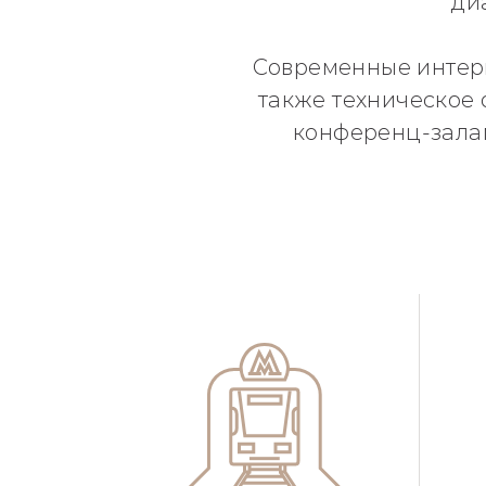
ди
Современные интерь
также техническое
конференц-залам