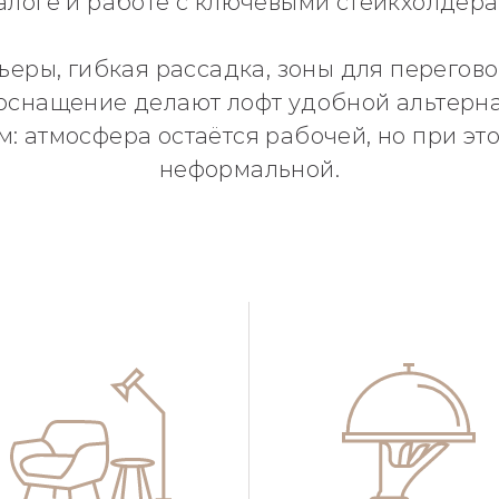
алоге и работе с ключевыми стейкхолдера
еры, гибкая рассадка, зоны для переговор
 оснащение делают лофт удобной альтерн
: атмосфера остаётся рабочей, но при эт
неформальной.