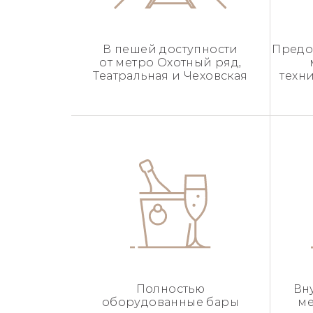
В пешей доступности
Предо
от метро Охотный ряд,
Театральная и Чеховская
техн
Полностью
Вн
оборудованные бары
ме