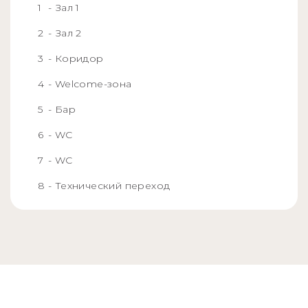
- Зал 1
- Зал 2
- Коридор
- Welcome-зона
- Бар
- WC
- WC
- Технический переход