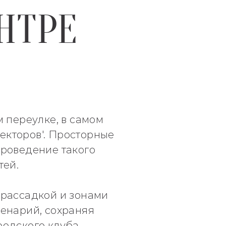
НТРЕ
 переулке, в самом
екторов'. Просторные
проведение такого
тей.
 рассадкой и зонами
енарий, сохраняя
одского клуба.