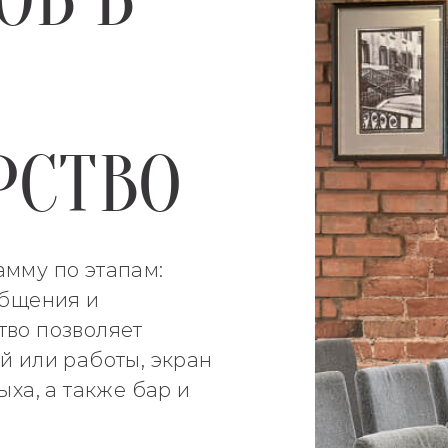
ОВ В
РСТВО
амму по этапам:
общения и
тво позволяет
й или работы, экран
ыха, а также бар и