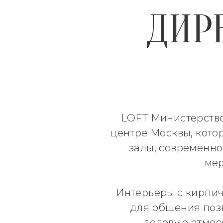
ДИР
LOFT Министерство
центре Москвы, кото
залы, современно
мер
Интерьеры с кирпич
для общения поз
деловую атмос