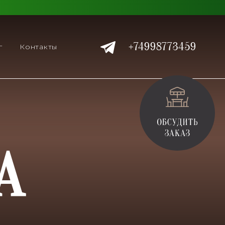
+74998773459
г
Контакты
А