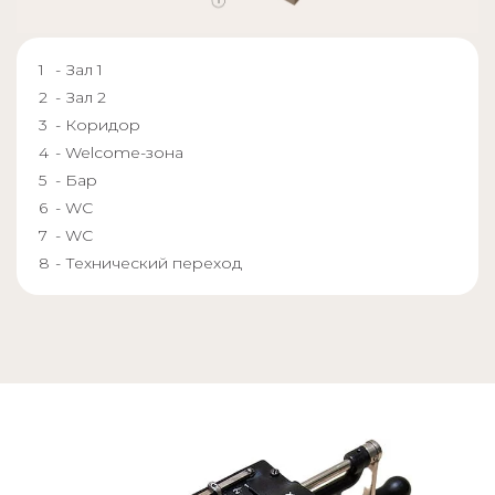
- Зал 1
- Зал 2
- Коридор
- Welcome-зона
- Бар
- WC
- WC
- Технический переход