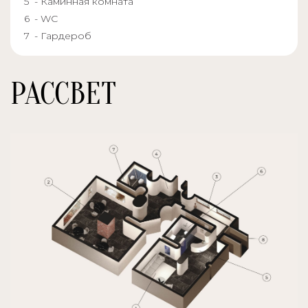
- Каминная комната
- WC
- Гардероб
РАССВЕТ