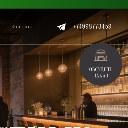
+74998773459
г
Контакты