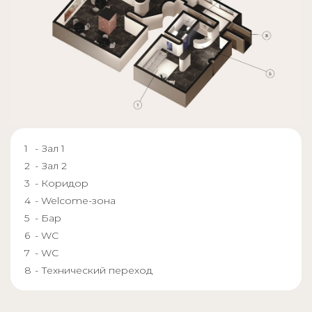
- Зал 1
- Зал 2
- Коридор
- Welcome-зона
- Бар
- WC
- WC
- Технический переход