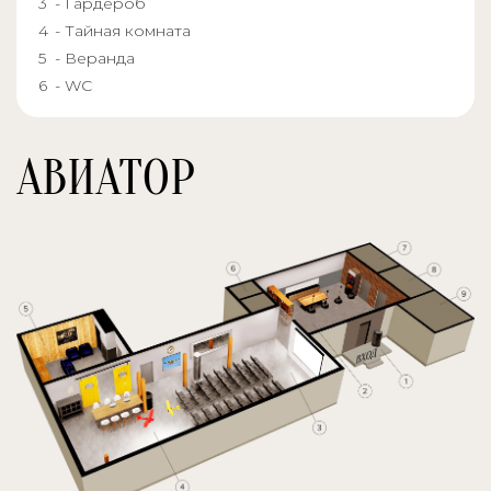
- Гардероб
- Тайная комната
- Веранда
- WC
АВИАТОР