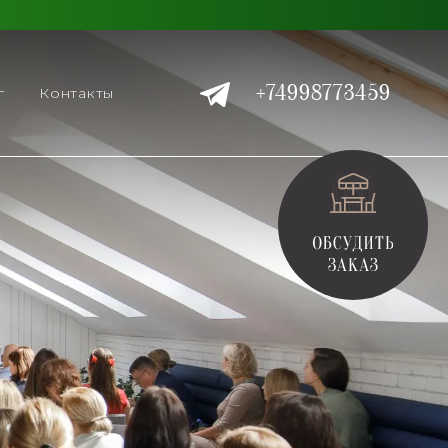
+74998773459
г
Контакты