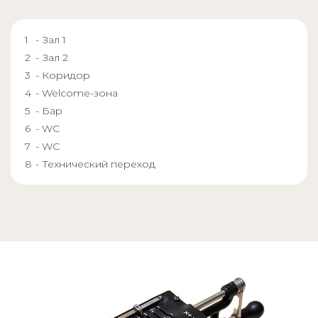
- Зал 1
- Зал 2
- Коридор
- Welcome-зона
- Бар
- WC
- WC
- Технический переход