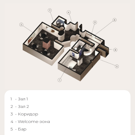
- Зал 1
- Зал 2
- Коридор
- Welcome-зона
- Бар