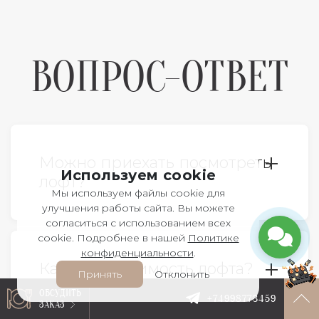
ВОПРОС-ОТВЕТ
Можно приехать посмотреть
Используем cookie
лофт?
Мы используем файлы cookie для
улучшения работы сайта. Вы можете
согласиться с использованием всех
Да, конечно. По предварительной
cookie. Подробнее в нашей
Политике
договоренности с менеджером. Так
конфиденциальности
.
Какая вместимость лофта?
же, мы проводим дни открытых
Принять
Отклонить
дверей с угощениями
ОБСУДИТЬ
+74998773459
ЗАКАЗ
(подробности уточняйте у
Каждый лофт уникален. На