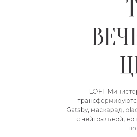
ВЕЧ
Ц
LOFT Министер
трансформируются
Gatsby, маскарад, bl
с нейтральной, но
по