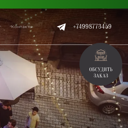
+74998773459
г
Контакты