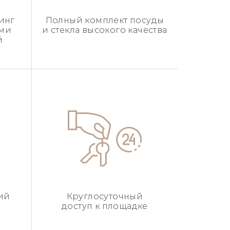
инг
Полный комплект посуды
ыми
и стекла высокого качества
й
ий
Круглосуточный
доступ к площадке