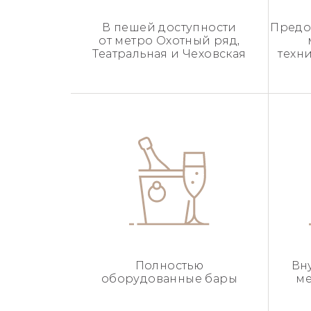
В пешей доступности
Предо
от метро Охотный ряд,
Театральная и Чеховская
техн
Полностью
Вн
оборудованные бары
ме