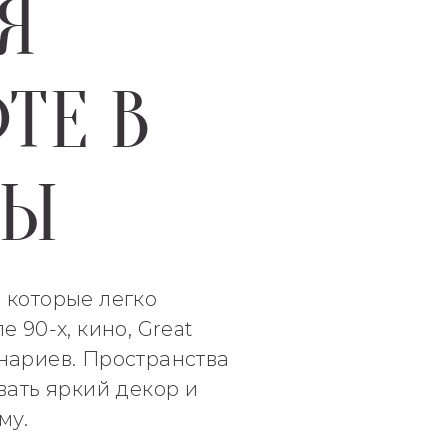
Я
ТЕ В
ВЫ
 которые легко
90‑х, кино, Great
енариев. Пространства
вать яркий декор и
му.