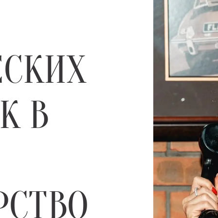
ЕСКИХ
К В
РСТВО